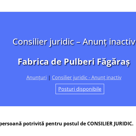
Consilier juridic – Anunț inactiv
Fabrica de Pulberi Făgăraș
Anunțuri
|
Consilier juridic - Anunț inactiv
Posturi disponibile
ersoană potrivită pentru postul de CONSILIER JURIDIC.