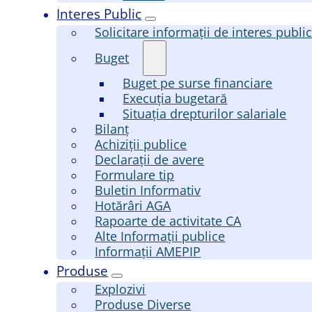
Interes Public
Solicitare informații de interes publi
Buget
Buget pe surse financiare
Execuția bugetară
Situația drepturilor salariale
Bilanț
Achiziții publice
Declarații de avere
Formulare tip
Buletin Informativ
Hotărâri AGA
Rapoarte de activitate CA
Alte Informații publice
Informații AMEPIP
Produse
Explozivi
Produse Diverse