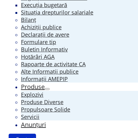
Execuția bugetară
Situația drepturilor salariale
Bilanț
Achiziții publice
Declarații de avere
Formulare tip
Buletin Informativ
Hotărâri AGA
Rapoarte de activitate CA
Alte Informații publice
Informații AMEPIP
Produse
Explozivi
Produse Diverse
Propulsoare Solide
Servicii
Anunțuri