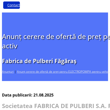
Contact
Anunț cerere de ofertă de preț
activ
Fabrica de Pulberi Făgăraș
Anunțuri
|
Anunț cerere de ofertă de preț penru ELECTROPOMPA pentru vehicu
Data publicarii: 21.08.2025
Societatea FABRICA DE PULBERI S.A.