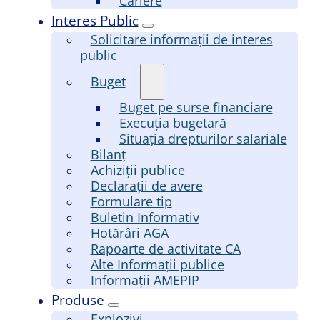
Cariere
Interes Public
Solicitare informații de interes
public
Buget
Buget pe surse financiare
Execuția bugetară
Situația drepturilor salariale
Bilanț
Achiziții publice
Declarații de avere
Formulare tip
Buletin Informativ
Hotărâri AGA
Rapoarte de activitate CA
Alte Informații publice
Informații AMEPIP
Produse
Explozivi