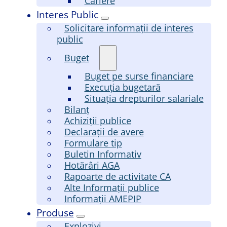
Cariere
Interes Public
Solicitare informații de interes
public
Buget
Buget pe surse financiare
Execuția bugetară
Situația drepturilor salariale
Bilanț
Achiziții publice
Declarații de avere
Formulare tip
Buletin Informativ
Hotărâri AGA
Rapoarte de activitate CA
Alte Informații publice
Informații AMEPIP
Produse
Explozivi