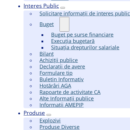
Interes Public
Solicitare informații de interes publi
Buget
Buget pe surse financiare
Execuția bugetară
Situația drepturilor salariale
Bilanț
Achiziții publice
Declarații de avere
Formulare tip
Buletin Informativ
Hotărâri AGA
Rapoarte de activitate CA
Alte Informații publice
Informații AMEPIP
Produse
Explozivi
Produse Diverse