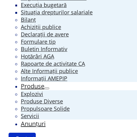
Execuția bugetară
Situația drepturilor salariale
Bilanț
Achiziții publice
Declarații de avere
Formulare tip
Buletin Informativ
Hotărâri AGA
Rapoarte de activitate CA
Alte Informații publice
Informații AMEPIP
Produse
Explozivi
Produse Diverse
Propulsoare Solide
Servicii
Anunțuri