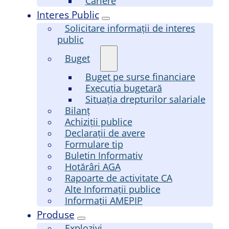
Cariere
Interes Public
Solicitare informații de interes
public
Buget
Buget pe surse financiare
Execuția bugetară
Situația drepturilor salariale
Bilanț
Achiziții publice
Declarații de avere
Formulare tip
Buletin Informativ
Hotărâri AGA
Rapoarte de activitate CA
Alte Informații publice
Informații AMEPIP
Produse
Explozivi